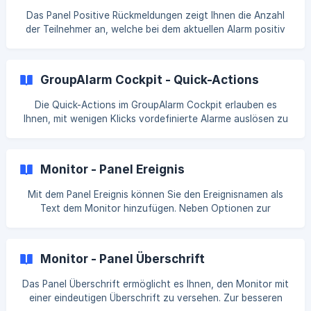
Formatierungsoptionen erhalten Sie hier. ![]
Das Panel Positive Rückmeldungen zeigt Ihnen die Anzahl
(https://storage.crisp.chat/
der Teilnehmer an, welche bei dem aktuellen Alarm positiv
quittiert haben. Zur optimalen Darstellung können die
Größe und die Farbe des Textes sowie die Farbe des
Hintergrunds angepasst werden. | 💡 Informationen zu den
GroupAlarm Cockpit - Quick-Actions
erweiterten Formatierungsoptionen erhalten Sie hier. ![]
(https://storage.crisp.chat/users/helpdesk/website/-/9/1/f/e
Die Quick-Actions im GroupAlarm Cockpit erlauben es
/91fefd8
Ihnen, mit wenigen Klicks vordefinierte Alarme auslösen zu
können. Dies erlaubt es auch Personen, ohne besondere
Vorkenntnisse gezielt Alarme auslösen zu können. Details
zu der Konfiguration von Quick-Actions erhalten Sie hier. ||
Monitor - Panel Ereignis
⚠️ Für dieses Modul werden folgende Berechtigungen
benötigt: Erstellen Rechte auf den Service Alarme. Details
Mit dem Panel Ereignis können Sie den Ereignisnamen als
zum Thema Berechtigungen erhalten S
Text dem Monitor hinzufügen. Neben Optionen zur
Gestaltung des Panels steht Ihnen auch ein Filter zur
Verfügung, welcher es Ihnen erlaubt, mittels Regulärer
Ausdrücke den angezeigten Text zu filtern. Weitere Details
Monitor - Panel Überschrift
zum Thema Reguläre Ausdrücke erhalten Sie über den Link
unterhalb des Eingabefeldes. | 💡 Informationen zu den
Das Panel Überschrift ermöglicht es Ihnen, den Monitor mit
erweiterten Formatierungsoptionen erhalten Sie [hier]
einer eindeutigen Überschrift zu versehen. Zur besseren
(https://docs.groupalarm.com/de/article/monitor-