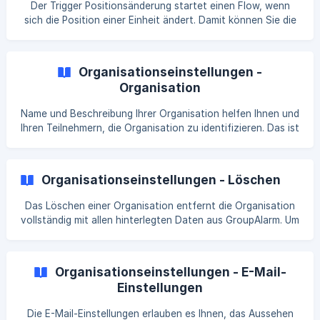
Der Trigger Positionsänderung startet einen Flow, wenn
verbunden ist, haben Sie bei beiden Formaten zusätzlich
sich die Position einer Einheit ändert. Damit können Sie die
die Möglichkeit, den Text bei 160 Zeichen abzuschneiden.
Position einer Einheit z. B. via Flow an externe Systeme
übergeben. Der Trigger gibt als Ergebnis alle wichtigen
Daten einer Einheit mit aus, wie ID, Status oder Position.
Organisationseinstellungen -
Diese Daten können dann im weiteren Verlauf des Flows
Organisation
verwendet werden.
Name und Beschreibung Ihrer Organisation helfen Ihnen und
Ihren Teilnehmern, die Organisation zu identifizieren. Das ist
insbesondere dann von Vorteil, wenn mehrere
Organisationen genutzt werden. Der Name der
Organisation wird an vielen Stellen in GroupAlarm
Organisationseinstellungen - Löschen
angezeigt. Beispiele dafür sind die GroupAlarm App, Alarme
oder Termineinladungen.
Das Löschen einer Organisation entfernt die Organisation
vollständig mit allen hinterlegten Daten aus GroupAlarm. Um
eine Organisation zu löschen, müssen die folgenden drei
Bedingungen zutreffen: Die Organisation muss zuvor
gekündigt worden sein. Die Kündigung können Sie unter
Organisationseinstellungen - E-Mail-
Admin ⇾ Abrechnung vornehmen. Details dazu finden Sie
Einstellungen
hier. Der letzte Abrechnungszeitraum nach der Kündigung
muss verstrichen sein. Die Or
Die E-Mail-Einstellungen erlauben es Ihnen, das Aussehen