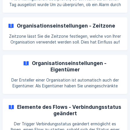
Tag ausgelöst wurde Um zu überprüfen, ob ein Alarm durch
einen Tag ausgelöst wurde, können Sie die Entität "Typ der
Auslöseressource" und "ID der Auslöseressource" eines
Alarms als Input verwenden. || Dies ist möglich, wenn Sie als
Organisationseinstellungen - Zeitzone
Trigger entweder "Alarm ausgelöst" oder "Alarm
geschlossen" verwenden. Ein Alarm, der durch einen Tag
Zeitzone lässt Sie die Zeitzone festlegen, welche von Ihrer
ausgelöst wurde, enthält als Auslöseressourcen folgende
Organisation verwendet werden soll. Dies hat Einfluss auf
Werte: Die ID enthält die ID des auszulösenden
die Zeitangaben bei Termineinladungen und PDF-Reports
wie Alarmberichten.
Organisationseinstellungen -
Eigentümer
Der Ersteller einer Organisation ist automatisch auch der
Eigentümer. Als Eigentümer haben Sie uneingeschränkte
Berechtigungen auf die Organisation selbst und alle
angeschlossenen Unterorganisationen. Jede Organisation
muss über mindestens einen Eigentümer verfügen. Möchten
Elemente des Flows - Verbindungsstatus
Sie also den Eigentümer wechseln, müssen Sie zunächst
geändert
mindestens einen weiteren Eigentümer hinzufügen, um den
ursprünglichen Eigentümer entfernen zu können. Um
Der Trigger Verbindungsstatus geändert ermöglicht es
weitere Eigentümer einer Organisation hinzuzufügen,
Ihnen, einen Flow zu starten, sobald sich der Status einer