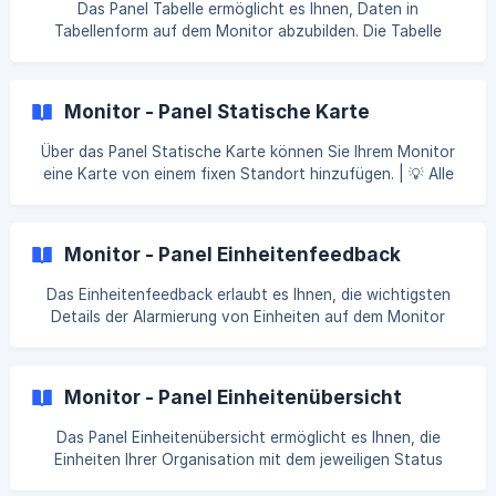
Das Panel Tabelle ermöglicht es Ihnen, Daten in
kann via API-Schnittstelle oder p
Tabellenform auf dem Monitor abzubilden. Die Tabelle
selbst muss über die GroupAlarm API-Schnittstelle erstellt
und befüllt werden. | 💡 Die Verwendung der GroupAlarm
API-Schnittstelle setzt Kenntnisse im Umgang mit Rest-API-
Monitor - Panel Statische Karte
Schnittstellen voraus. 1️⃣ Neben einem Titel für das Panel
können Sie zur optimalen Darstellung auf Ihrem Monitor die
Über das Panel Statische Karte können Sie Ihrem Monitor
Schriftgröße sowie die Farbe von Schrift und Hintergrund
eine Karte von einem fixen Standort hinzufügen. | 💡 Alle
anpassen. | 💡 Informationen zu den erweiterten F
Anpassungen an dem Panel werden erst übernommen, wenn
die Bearbeitungsansicht über den Button Speichern
verlassen wird. 1️⃣ Das Eingabefeld für den Titel ermöglicht
Monitor - Panel Einheitenfeedback
es Ihnen, das Panel mit einer Überschrift zu versehen. Zur
optischen Gestaltung können dazu die Schriftfarbe der
Das Einheitenfeedback erlaubt es Ihnen, die wichtigsten
Überschrift sowie die Hintergrundfarbe des Panels
Details der Alarmierung von Einheiten auf dem Monitor
angepasst werden. | 💡 Informationen zu den erweite
abzubilden. Standardmäßig zeigt Ihnen das Panel den
Namen der alarmierten Einheit sowie die Teilnehmer mit
ihren Rückmeldungen. Außerdem wird Ihnen, sofern
Monitor - Panel Einheitenübersicht
vorhanden, der Status der Einheit angezeigt. | 💡 Das
Einheitenfeedback zeigt Ihnen nur etwas an, wenn eine
Das Panel Einheitenübersicht ermöglicht es Ihnen, die
Einheit alarmiert wird. Werden
Einheiten Ihrer Organisation mit dem jeweiligen Status
übersichtlich darzustellen. 1️⃣ Zur besseren grafischen