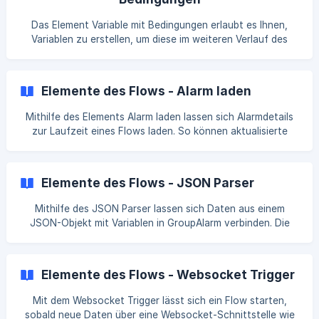
Verbindung ausgewählt werden. ![]
(https://storage.crisp.chat/users/helpdesk/website/-/9/1/f/e
Das Element Variable mit Bedingungen erlaubt es Ihnen,
/91fefd8b4
Variablen zu erstellen, um diese im weiteren Verlauf des
Flows verwenden zu können. Im Gegensatz zu den
Variablen, welche Sie beispielsweise im Rahmen des
Elements Zusammenfügen von Zeichenketten oder einem
Elemente des Flows - Alarm laden
Parser erstellen können, lassen sich hier die Wert
Mithilfe des Elements Alarm laden lassen sich Alarmdetails
zur Laufzeit eines Flows laden. So können aktualisierte
Details abgerufen werden. Ein Beispiel dafür wäre, ob ein
Alarm erfolgreich war. Konfiguration Für die Konfiguration
ist lediglich die Alarm-ID erforderlich. Diese kann über die
Elemente des Flows - JSON Parser
Input-Funktion (rechteckiges Symbol) aus
vorangegangenen Elementen bezogen werden.
Mithilfe des JSON Parser lassen sich Daten aus einem
JSON-Objekt mit Variablen in GroupAlarm verbinden. Die
Variablen können dann in nachfolgenden Funktionen des
Flows weiter verwendet werden. || Die Verwendung des
JSON Parser setzt Kenntnisse im Umgang mit JSON-
Elemente des Flows - Websocket Trigger
Objekten voraus. Konfiguration 1️⃣ In der JSON:Input-
Funktion wird das JSON-Objekt angegeben, aus welchem
Mit dem Websocket Trigger lässt sich ein Flow starten,
die Daten bezogen werden sollen. Dieses kann auch aus
sobald neue Daten über eine Websocket-Schnittstelle wie