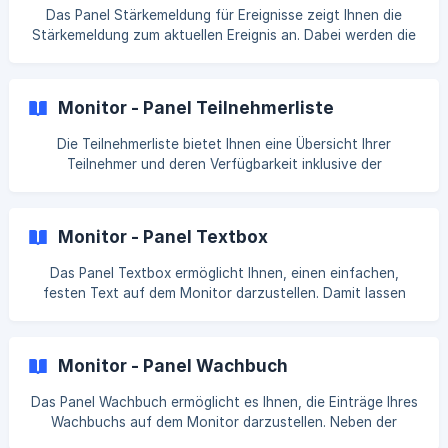
anpassen. | 💡 Informationen zu den erweiterten
Das Panel Stärkemeldung für Ereignisse zeigt Ihnen die
Formatierungsoptionen erhalten Sie [hier]
Stärkemeldung zum aktuellen Ereignis an. Dabei werden die
(https://docs.groupalarm.com/de/article/monitor-
Rückmeldungen aller Alarme in dem jeweiligen Ereignis
bearbeiten-13dgm
zusammengefasst. Die Stärkemeldung stellt übersichtlich
dar, mit welcher Personalstruktur bei einem Einsatz zu
Monitor - Panel Teilnehmerliste
rechnen ist. Dazu müssen die Teilnehmer und deren Labels
den entsprechenden Positionen zuvor zugeteilt werden.
Die Teilnehmerliste bietet Ihnen eine Übersicht Ihrer
Die Konfiguration der Stärkemeldung erfolgt unter
Teilnehmer und deren Verfügbarkeit inklusive der
Konfiguration ⇾ Teilnehmer ⇾ Stärkemeldung. | 💡 Für die
zugeteilten Labels. 1️⃣ Zur optimalen grafischen Darstellung
Stär
des Panels auf Ihrem Monitor können Sie die Größe und
Farbe für Schrift und Hintergrund anpassen. | 💡
Monitor - Panel Textbox
Informationen zu den erweiterten Formatierungsoptionen
erhalten Sie hier. 2️⃣ Bei einer großen Anzahl an Labels kann
Das Panel Textbox ermöglicht Ihnen, einen einfachen,
es hilfreich s
festen Text auf dem Monitor darzustellen. Damit lassen
sich z. B. allgemeine Informationen oder Ankündigungen auf
dem Monitor abbilden. 1️⃣ Neben einem Titel für das Panel
können Sie zur optimalen Darstellung auf Ihrem Monitor die
Monitor - Panel Wachbuch
Schriftgröße sowie die Farbe von Schrift und Hintergrund
anpassen. | 💡 Informationen zu den erweiterten
Das Panel Wachbuch ermöglicht es Ihnen, die Einträge Ihres
Formatierungsoptionen erhalten Sie [hier]
Wachbuchs auf dem Monitor darzustellen. Neben der
(https://docs.groupalarm.com/de/article/monitor-
Möglichkeit, die Formatierung anzupassen, um das Panel