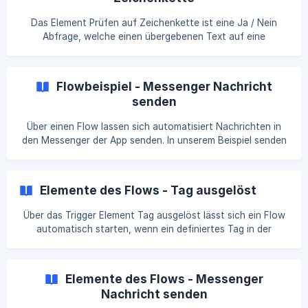
Eingabefeld Im Eingabefeld findet das eigentliche
Zusammenfügen der Zeichenketten statt. Dazu lassen sich
Das Element Prüfen auf Zeichenkette ist eine Ja / Nein
Variablen definieren, indem diese als Text eingetragen und
Abfrage, welche einen übergebenen Text auf eine
mit % Zeichen vor und nach d
definierte Zeichenkette überprüft. Wird die Zeichenkette
gefunden, verfährt der Flow auf dem Ja Pfad weiter,
wohingegen der Nein Pfad verfolgt wird, sollte die
Flowbeispiel - Messenger Nachricht
Zeichenkette nicht gefunden werden. ||| ❗️ Wenn Sie die
senden
Elemente Prüfen auf Zeichenkette oder [Prüfen auf eine
oder mehrere Zeichenketten](/de/article/elemente-des
Über einen Flow lassen sich automatisiert Nachrichten in
den Messenger der App senden. In unserem Beispiel senden
wir eine Nachricht mit zusätzlichen Informationen in einen
ereignisbezogenen Messengerraum. Andere Trigger wie E-
Mail empfangen oder [DWD Wetterwarnung]
Elemente des Flows - Tag ausgelöst
(https://docs.groupalarm.com/de/article/e
Über das Trigger Element Tag ausgelöst lässt sich ein Flow
automatisch starten, wenn ein definiertes Tag in der
Oberorganisation ausgelöst wird. | 💡Das Tag muss nicht
zusätzlich als eingehendes Tag in einem Szenario hinterlegt
sein. Konfiguration 1️⃣ In dem Auswahlfeld für das
Elemente des Flows - Messenger
eingehende Tag lassen sich die Tags festlegen, bei welchen
Nachricht senden
der Flow starten soll. Die Auswahl mehrerer Tags ist