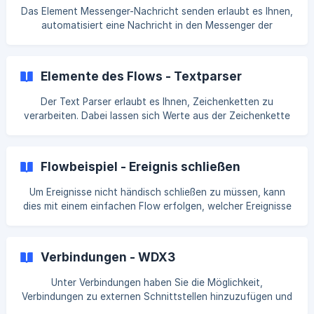
möglich. Der Flow startet, sobald eines dieser Tags
Das Element Messenger-Nachricht senden erlaubt es Ihnen,
ausgelöst wird. ![](https://storage.crisp.ch
automatisiert eine Nachricht in den Messenger der
GroupAlarm App zu übermitteln. So lassen sich etwa
Zusatzinformationen an die Einsatzkräfte übergeben.
Details zum Messenger und den einzelnen Räumen erfahren
Elemente des Flows - Textparser
Sie hier. Konfiguration 1️⃣ Das Auswahlfeld für den Raum
erlaubt es, einen festen Messengerraum auszuwählen, in
Der Text Parser erlaubt es Ihnen, Zeichenketten zu
welchen die Nachricht gesendet werden soll. 2️⃣ Alte
verarbeiten. Dabei lassen sich Werte aus der Zeichenkette
extrahieren und als Variablen speichern, welche dann im
späteren Verlauf des Flows weiter verwendet werden
können. So lässt sich beispielsweise aus dem Text einer E-
Flowbeispiel - Ereignis schließen
Mail eine bestimmte Passage filtern, um diese später als
Alarmtext bei einer Alarmauslösung verwenden zu können.
Um Ereignisse nicht händisch schließen zu müssen, kann
Als Hilfsmittel, um die passenden Stellen aus der
dies mit einem einfachen Flow erfolgen, welcher Ereignisse
Zeichenkette extrahieren zu können, stehen [reguläre
nach einer festgelegten Zeit automatisch schließt. Die
Ausdrück
Struktur des Flows zum automatisierten Schließen von
Ereignissen besteht aus dem Trigger Element Ereignis
Verbindungen - WDX3
ausgelöst, einem [Warten]
(https://docs.groupalarm.com/de/article/elemente-des-
Unter Verbindungen haben Sie die Möglichkeit,
flows-warten-1re888p/?bust=169174452881
Verbindungen zu externen Schnittstellen hinzuzufügen und
zu verwalten. So können Sie z. B. das iSE-COBRA