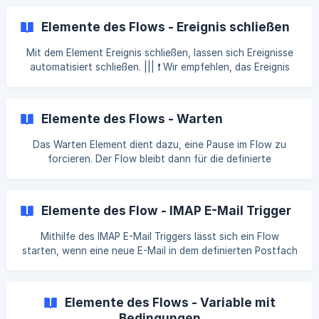
die Verwendung des Elements Alarm auslösen erforderlich.
Konfiguration 1️⃣ Jedes neue Ereignis benötigt zwingend
Elemente des Flows - Ereignis schließen
einen Namen. Dieser kann in dem Eingabefeld für den
Namen des Ereignisses festgelegt werden. Über die Input-
Mit dem Element Ereignis schließen, lassen sich Ereignisse
Funktion (rech
automatisiert schließen. ||| ❗️ Wir empfehlen, das Ereignis
schließen Element immer mit einem vorangehenden Warten
Element und einer passenden Zeitspanne zu kombinieren.
Andernfalls wird der Flow ein Ereignis umgehend schließen,
Elemente des Flows - Warten
was dazu führen kann, dass nicht alle Positionen besetzt
werden oder es Teilnehmern unmöglich macht, auf eine
Das Warten Element dient dazu, eine Pause im Flow zu
Alarmierung Feedback zu geben. Konfiguration 1️⃣ Damit der
forcieren. Der Flow bleibt dann für die definierte
Flow ein entsprechendes Ereignis sc
Zeitspanne im Warten Element und führt die
darauffolgenden Elemente erst danach aus. Beispiele für
eine Verwendung des Warten Elements wären das
Elemente des Flow - IMAP E-Mail Trigger
automatisierte Schließen von Ereignissen oder
zeitversetzte Benachrichtigungen an Dritte wie
Mithilfe des IMAP E-Mail Triggers lässt sich ein Flow
Pressevertreter. Konfiguration 1️⃣ Die Zeitspanne, welche
starten, wenn eine neue E-Mail in dem definierten Postfach
der Flow in dem Element verweilen soll, kann in Sekunden
empfangen wird. Die Konfiguration des Postfachs selbst
definiert werden. ![](https://storag
findet dabei unter Admin → Verbindungen statt. Die
Dokumentation zu den IMAP‑Verbindungen finden Sie hier.
Elemente des Flows - Variable mit
Im Trigger muss dann lediglich die entsprechende
Bedingungen