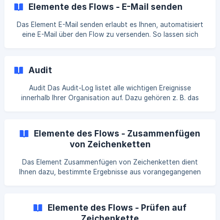
unerwartet hohen Kosten innerhalb der Abrechnung führen
Elemente des Flows - E-Mail senden
kann. Alle Kontingente Ihrer Organisation finden Sie unter
"Administration > Kontingente", wenn Sie
Das Element E-Mail senden erlaubt es Ihnen, automatisiert
eine E-Mail über den Flow zu versenden. So lassen sich
etwa die Alarmdetails oder der Abschlussbericht zu einem
Alarm verschicken. Konfiguration 1️⃣ Im Eingabefeld für den
Empfänger können Teilnehmer hinzugefügt werden, welche
Audit
dann die E-Mail an die im System hinterlegte E-Mail-Adresse
erhalten. Alternativ können E-Mail-Adressen direkt
Audit Das Audit-Log listet alle wichtigen Ereignisse
hinterlegt werden, welche nicht in GroupAlarm existieren. 2️⃣
innerhalb Ihrer Organisation auf. Dazu gehören z. B. das
Das Eingabefeld für den Betreff l
Anlegen und Bearbeiten von Elementen, das Hinzufügen
und Entfernen von Teilnehmern und vieles mehr. Dabei
werden Ihnen, sofern vorhanden, der verantwortliche
Elemente des Flows - Zusammenfügen
Auslöser, die betroffene Ressource, der Vorgang sowie der
von Zeichenketten
Zeitpunkt angezeigt. Mögliche Auslöser eines Ereignisses
können dabei ein person Teilnehmer, ein Flow oder ein
Das Element Zusammenfügen von Zeichenketten dient
vpn_key API-Zugriff durch einen Organisationstoken se
Ihnen dazu, bestimmte Ergebnisse aus vorangegangenen
Elementen oder einfachen Text zu einer neuen
Zeichenkette zu kombinieren. Diese zusammengefügte
Zeichenkette kann dann wiederum als ein Wert in
Elemente des Flows - Prüfen auf
darauffolgenden Elementen weiterverwendet werden. 1️⃣
Zeichenkette