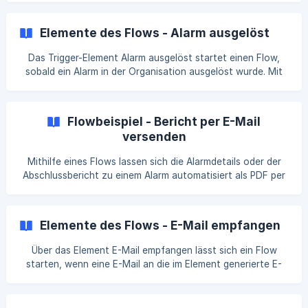
Einsatzleitsystem per WDX3 Schnittstelle an GroupAlarm
anbinden. In den Flows steht Ihnen ein entsprechender
Elemente des Flows - Alarm ausgelöst
Trigger zur Verfügung, welcher die Daten der WDX3
Schnittstelle annehmen und verarbeiten kann. | 💡 Die
Das Trigger-Element Alarm ausgelöst startet einen Flow,
Verwendung der Verbindung setzt Kenntnisse im Umgang
sobald ein Alarm in der Organisation ausgelöst wurde. Mit
mit WDX3 voraus. Neben WDX3 lassen sich außerdem
Ausnahme des Namens, welcher optional für das Element
Verbindungen für [MQTT](https:/
vergeben werden kann, ist eine Konfiguration nicht
notwendig.
Flowbeispiel - Bericht per E-Mail
versenden
Mithilfe eines Flows lassen sich die Alarmdetails oder der
Abschlussbericht zu einem Alarm automatisiert als PDF per
E-Mail versenden. In unserem Beispiel verwenden wir den
Abschlussbericht mit dem vollständigen Feedback der
Teilnehmer. Dies setzt voraus, dass als Triggerelement
Elemente des Flows - E-Mail empfangen
Alarm geschlossen verwendet wird, da der Abschlussbericht
immer erst mit dem Schließen des Alarms erstellt wird.
Über das Element E-Mail empfangen lässt sich ein Flow
starten, wenn eine E-Mail an die im Element generierte E-
Mail-Adresse gesendet wird. Konfiguration 1️⃣ Die E-Mail-
Adresse, an welche die E-Mail versendet werden kann, wird
vom System automatisch erstellt und kann hier entnommen