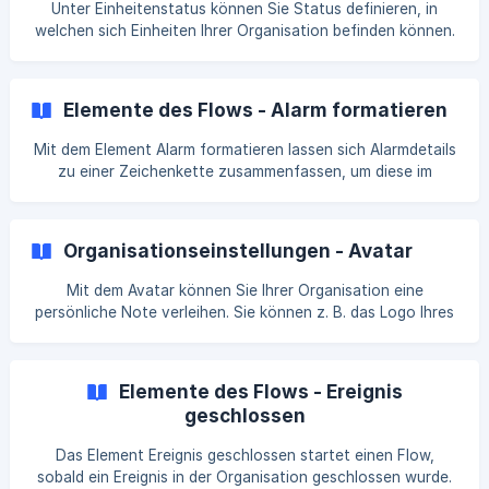
Unter Einheitenstatus können Sie Status definieren, in
welchen sich Einheiten Ihrer Organisation befinden können.
Sie haben dabei die Möglichkeit, die Status nach Ihren
Wünschen individuell anzupassen. Ein so festgelegter
Status kann einer Einheit dann händisch bei der
Elemente des Flows - Alarm formatieren
Bearbeitung, im Rahmen eines Flows über [Status von
Einheit setzen]
Mit dem Element Alarm formatieren lassen sich Alarmdetails
(https://docs.groupalarm.com/de/article/elemente-des-
zu einer Zeichenkette zusammenfassen, um diese im
flows-statu
weiteren Verlauf des Flows verwenden zu können.
Insbesondere findet das Element Anwendung bei der
Ausgabe der Anzahl der Rückmeldungen. So lassen sich
Organisationseinstellungen - Avatar
diese z. B. zeitversetzt mit dem Element E-Mail senden
verschicken. | Die weiteren zur Auswahl stehenden Details
Mit dem Avatar können Sie Ihrer Organisation eine
wie Startzeit, `Erei
persönliche Note verleihen. Sie können z. B. das Logo Ihres
Unternehmens oder ein Bild Ihrer Wache nutzen. Der Avatar
wird unter anderem bei Alarmen in der GroupAlarm App
angezeigt.
Elemente des Flows - Ereignis
geschlossen
Das Element Ereignis geschlossen startet einen Flow,
sobald ein Ereignis in der Organisation geschlossen wurde.