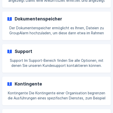
angezeigt Damit eine Ankunftszeit ermittelt und angezeigt
werden kann, müssen folgende Punkte erfüllt sein: Die
Organisation besitzt einen eingerichteten Standort
("Organisationseinstellungen" > "Standort") Die App wird in
Dokumentenspeicher
Version 2.0.0 oder höher ausgeführt Die App hat die
notwendigen Berechtigungen zum Abruf des Standorts
Der Dokumentenspeicher ermöglicht es Ihnen, Dateien zu
GroupAlarm hochzuladen, um diese dann etwa im Rahmen
von Alarmen Teilnehmern zur Verfügung stellen zu können.
Ein mögliches Anwendungsbeispiel wären Lagepläne. Als
Administrator finden Sie den Dokumentenspeicher unter
Support
Admin ⇾ Dokumente. Wie Sie Ihren Dokumentenspeicher
optional über die API-Schnittstelle von GroupAlarm
Support Im Support-Bereich finden Sie alle Optionen, mit
administrieren, erfahren Sie hier. Teilnehmer können die für
denen Sie unseren Kundesupport kontaktieren können.
sie
Standardmäßig haben unsere Support-Mitarbeiter keinen
Zugriff auf Ihre Organisation. Wir können Sie bei möglichen
Problemen effizienter unterstützen, wenn Sie unserem
Kontingente
Team vollen Zugriff auf Ihr System gewähren. Klicken Sie
dazu auf die Schaltfläche "Zugriff freigeben.” D
Kontingente Die Kontingente einer Organisation begrenzen
die Ausführungen eines spezifischen Dienstes, zum Beispiel
der Flows. Diese hoch angesetzte Begrenzung verhindert
die versehentliche Übernutzung eines Dienstes, der zu