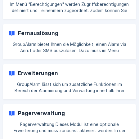
Flexibilität. Wenn Sie eine Idee für eine Funktion in
Im Menü "Berechtigungen" werden Zugriffsberechtigungen
GroupAlarm haben, ist es gut möglich, dass sich diese mit
definiert und Teilnehmern zugeordnet. Zudem können Sie
den Flows abbilden lässt
API-Schlüssel zur Verwendung in Drittsystemen erzeugen.
Rollen Unter dem Reiter Rollen können Berechtigungsrollen
erstellt und Teilnehmern zugeordnet werden. Eine solche
Fernauslösung
Berechtigungsrolle teilt den verschiedenen Funktionen von
GroupAlarm, wie z. B. Teilnehmer, Alarme oder
GroupAlarm bietet Ihnen die Möglichkeit, einen Alarm via
Fernauslösung, bestimmte Berechtigungen zu. Die
Anruf oder SMS auszulösen. Dazu muss im Menü
Standardrollen Organisationsbesitzer, `Organisationsadmi
Fernauslösung eine Rufnummer freigeschaltet und eine
Auslöse-PIN definiert werden. Nur wenn die auslösende
Nummer und die PIN mit den hier hinterlegten Daten
Erweiterungen
übereinstimmen, kann ein Alarm ausgelöst werden. | 💡
Dieses Modul ist eine optionale Erweiterung und muss
GroupAlarm lässt sich um zusätzliche Funktionen im
zunächst aktiviert werden. Anruf Zum Anlegen einer neuen
Bereich der Alarmierung und Verwaltung innerhalb Ihrer
Auslösung geben Sie die Rufnu
Organisation durch Erweiterungen ergänzen. Diese
Erweiterungen ermöglichen es Ihnen, GroupAlarm nach
Ihren persönlichen Bedürfnissen gezielt zu erweitern, ohne
Pagerverwaltung
Ihre Oberfläche mit nicht benötigten Funktionen zu
überladen. | 💡 Erweiterungen können unter
Pagerverwaltung Dieses Modul ist eine optionale
Admin → Erweiterungen hinzugefügt werden. Dort erhalten
Erweiterung und muss zunächst aktiviert werden. In der
Sie auch eine Liste über alle aktiven Erweiterungen Ihrer
Pagerverwaltung können Sie Statistiken zu Ihren Pagern