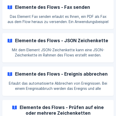
in welcher der Flow ausgeführt wird. Details zum Thema
Elemente des Flows - Fax senden
Tags erfahren Sie hier. Konfiguration 1️⃣ Das Auswahlfeld
für das Tag erlaubt es Ihnen, das Tag zu spezifizieren.
Das Element Fax senden erlaubt es Ihnen, ein PDF als Fax
Alternativ zu der direkten Auswahl des Tags kan
aus dem Flow heraus zu versenden. Ein Anwendungsbeispiel
wäre der Versand der Alarmdetails. Diese lassen sich über
das Element Zusammenfügen von Zeichenketten einbinden.
Konfiguration 1️⃣ In dem Eingabefeld für den Empfänger
Elemente des Flows - JSON Zeichenkette
können eine oder mehrere Rufnummern hinterlegt werden.
|| ⚠️ Bitte beachten Sie das korrekte Format der Ruf
Mit dem Element JSON-Zeichenkette kann eine JSON-
Zeichenkette im Rahmen des Flows erstellt werden.
Konfiguration 1️⃣ Das Eingabefeld erlaubt es Ihnen, die
JSON-Zeichenkette abzubilden. Dazu können Sie, ähnlich
wie bei dem Element Zusammenfügen von Zeichenketten,
Elemente des Flows - Ereignis abbrechen
Variablen festlegen, welche dann mit entsprechenden
Werten aus dem Flow befüllt werden. Die Variablen müssen
Erlaubt das automatisierte Abbrechen von Ereignissen. Bei
mit % vor und nach dem Variablennamen escaped werden.
einem Ereignisabbruch werden das Ereignis und alle
2️⃣ Hier werden die Variablen dann befüllt. Über die Input-Fu
enthaltenen Alarme geschlossen. Es findet eine Information
der Einsatzkräfte per App sowie in eventuell vorhandenen
ereignisbezogenen Messengerräumen statt. Und das
Elemente des Flows - Prüfen auf eine
Einsatztagebuch erhält einen entsprechenden Eintrag,
oder mehrere Zeichenketten
bevor es geschlossen wird. Konfiguration 1️⃣ Um das