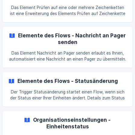
Ereignis, welches abgebrochen werden soll, identifizieren
Das Element Prüfen auf eine oder mehrere Zeichenketten
zu können, benötigt der Flow entweder die Ereignis-ID od
ist eine Erweiterung des Elements Prüfen auf Zeichenkette
und erlaubt es, Text auf multiple Zeichenketten zu
überprüfen. Dabei kann nicht nur die zu suchende
Zeichenkette unterschiedlich sein, es können auch
Elemente des Flows - Nachricht an Pager
verschiedenen Texte durchsucht werden. Bei der Prüfung
senden
selbst handelt es sich um eine JA / Nein Abfrage. Wird die
Zeich
Das Element Nachricht an Pager senden erlaubt es Ihnen,
automatisiert eine Nachricht an einen Pager zu übermitteln.
So lassen sich etwa Zusatzinformationen an die
Einsatzkräfte übergeben. Konfiguration 1️⃣ Im Eingabefeld
für den Pager lässt sich das Gerät spezifizieren, welches
Elemente des Flows - Statusänderung
angesprochen werden soll. || ⚠️ Pager müssen zuvor in der
Pagerverwaltung hinzugefügt werden. 2️⃣ Im Eingabefeld für
Der Trigger Statusänderung startet einen Flow, wenn sich
die Nachricht kann dann di
der Status einer Ihrer Einheiten ändert. Details zum Status
von Einheiten erfahren Sie hier. Eine Konfiguration des
Triggers ist nicht notwendig. Ein Anwendungsbeispiel in
Kombination mit dem Element Prüfen auf Zeichenkette
Organisationseinstellungen -
wäre eine automatisierte Na
Einheitenstatus