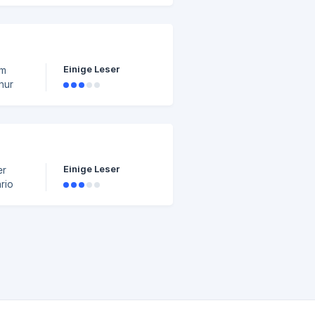
nn
irm in
lche
Einige Leser
nur
Einige Leser
er
rio
resse
ore
henden