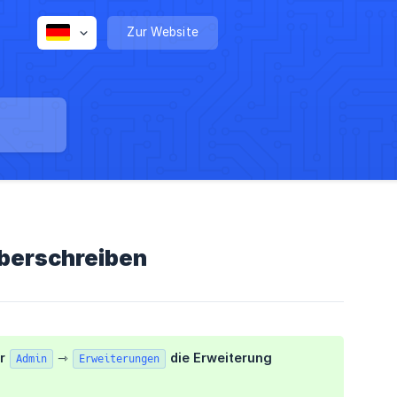
Zur Website
überschreiben
er
⇾
die Erweiterung
Admin
Erweiterungen