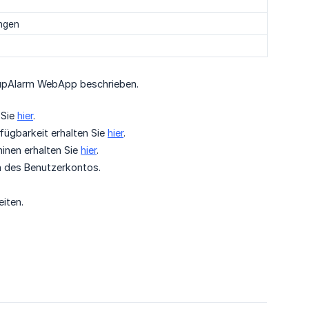
ungen
roupAlarm WebApp beschrieben.
 Sie
hier
.
fügbarkeit erhalten Sie
hier
.
minen erhalten Sie
hier
.
on des Benutzerkontos.
iten.